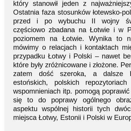
który stanowił jeden z najważniejs
Ostatnia faza stosunków łotewsko-pol
przed i po wybuchu II wojny świ
częściowo zbadana na Łotwie i w P
poziomem na Łotwie. Wynika to ni
mówimy o relacjach i kontaktach mi
przypadku Łotwy i Polski – nawet be
które były zróżnicowane i złożone. P
zatem dość szeroka, a dalsze b
estońskich, polskich repozytoriach
wspomnieniach itp. pomogą poprawić 
się to do poprawy ogólnego obra
aspektu wspólnej historii tych dwó
miejsca Łotwy, Estonii i Polski w Europ