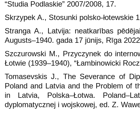
“Studia Podlaskie” 2007/2008, 17.
Skrzypek A., Stosunki polsko-łotewskie
Stranga A., Latvija: neatkarības pēdēja
Augusts–1940. gada 17 jūnijs, Rīga 2022
Szczurowski M., Przyczynek do internow
Łotwie (1939–1940), “Łambinowicki Rocz
Tomasevskis J., The Severance of Dip
Poland and Latvia and the Problem of th
in Latvia, Polska–Łotwa. Poland–La
dyplomatycznej i wojskowej, ed. Z. Waw