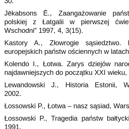
30.
Jēkabsons Ē., Zaangażowanie państw
polskiej z Łatgalii w pierwszej ćwi
Wschodni” 1997, 4, 3(15).
Kastory A., Złowrogie sąsiedztwo. 
europejskich państw ościennych w latac
Kolendo I., Łotwa. Zarys dziejów nar
najdawniejszych do początku XXI wieku,
Lewandowski J., Historia Estonii, 
2002.
Łossowski P., Łotwa – nasz sąsiad, War
Łossowski P., Tragedia państw bałtyc
1991.