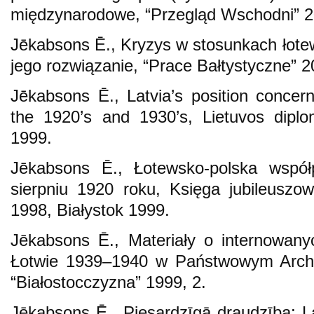
międzynarodowe, “Przegląd Wschodni” 20
Jēkabsons Ē., Kryzys w stosunkach łotew
jego rozwiązanie, “Prace Bałtystyczne” 2
Jēkabsons Ē., Latvia’s position concern
the 1920’s and 1930’s, Lietuvos diplo
1999.
Jēkabsons Ē., Łotewsko-polska wspó
sierpniu 1920 roku, Księga jubileus
1998, Białystok 1999.
Jēkabsons Ē., Materiały o internowany
Łotwie 1939–1940 w Państwowym Arch
“Białostocczyzna” 1999, 2.
Jēkabsons Ē., Piesardzīgā draudzība: Lat