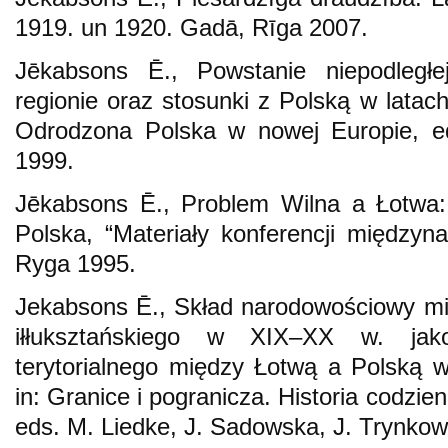
1919. un 1920. Gadā, Rīga 2007.
Jēkabsons Ē., Powstanie niepodległe
regionie oraz stosunki z Polską w latac
Odrodzona Polska w nowej Europie, ed
1999.
Jēkabsons Ē., Problem Wilna a Łotwa:
Polska, “Materiały konferencji międzyna
Ryga 1995.
Jekabsons Ē., Skład narodowościowy m
iłłuksztańskiego w XIX–XX w. ja
terytorialnego między Łotwą a Polską 
in: Granice i pogranicza. Historia codzien
eds. M. Liedke, J. Sadowska, J. Trynkows