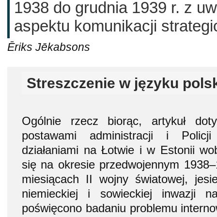
1938 do grudnia 1939 r. z u
aspektu komunikacji strategi
Ēriks Jēkabsons
Streszczenie w języku pols
Ogólnie rzecz biorąc, artykuł do
postawami administracji i Polic
działaniami na Łotwie i w Estonii wo
się na okresie przedwojennym 1938–
miesiącach II wojny światowej, jesi
niemieckiej i sowieckiej inwazji
poświęcono badaniu problemu internow