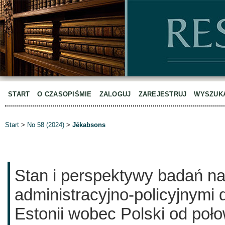
START
O CZASOPIŚMIE
ZALOGUJ
ZAREJESTRUJ
WYSZUK
Start
>
No 58 (2024)
>
Jēkabsons
Stan i perspektywy badań n
administracyjno-policyjnymi 
Estonii wobec Polski od poł