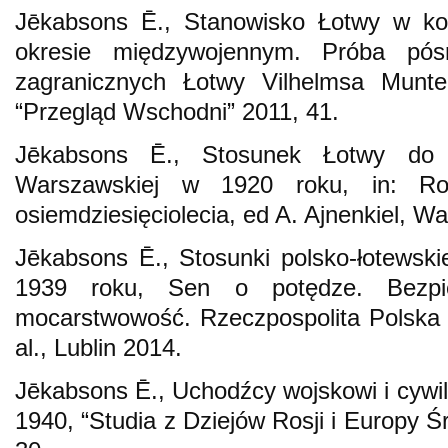
Jēkabsons Ē., Stanowisko Łotwy w konf
okresie międzywojennym. Próba pósr
zagranicznych Łotwy Vilhelmsa Munt
“Przegląd Wschodni” 2011, 41.
Jēkabsons Ē., Stosunek Łotwy do 
Warszawskiej w 1920 roku, in: R
osiemdziesięciolecia, ed A. Ajnenkiel, 
Jēkabsons Ē., Stosunki polsko-łotewskie
1939 roku, Sen o potędze. Bezpie
mocarstwowość. Rzeczpospolita Polska 
al., Lublin 2014.
Jēkabsons Ē., Uchodźcy wojskowi i cywil
1940, “Studia z Dziejów Rosji i Europy 