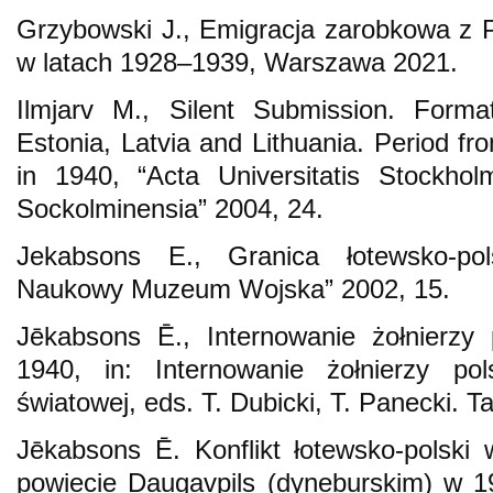
Grzybowski J., Emigracja zarobkowa z Po
w latach 1928–1939, Warszawa 2021.
Ilmjarv M., Silent Submission. Forma
Estonia, Latvia and Lithuania. Period f
in 1940, “Acta Universitatis Stockholm
Sockolminensia” 2004, 24.
Jekabsons E., Granica łotewsko-po
Naukowy Muzeum Wojska” 2002, 15.
Jēkabsons Ē., Internowanie żołnierzy
1940, in: Internowanie żołnierzy po
światowej, eds. T. Dubicki, T. Panecki. 
Jēkabsons Ē. Konflikt łotewsko-polski 
powiecie Daugavpils (dyneburskim) w 19