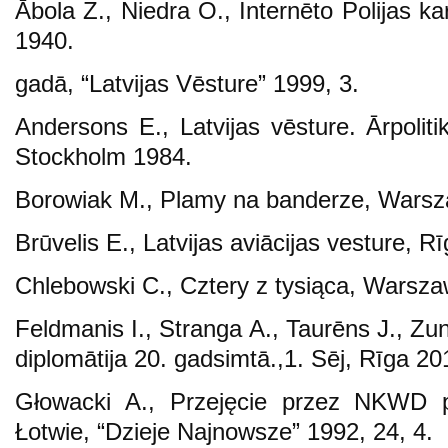
Ābola Z., Niedra O., Internēto Polijas kar
1940.
gadā, “Latvijas Vēsture” 1999, 3.
Andersons E., Latvijas vēsture. Ārpolit
Stockholm 1984.
Borowiak M., Plamy na banderze, Wars
Brūvelis E., Latvijas aviācijas vesture, R
Chlebowski C., Cztery z tysiąca, Warsz
Feldmanis I., Stranga A., Taurēns J., Zund
diplomātija 20. gadsimtā.,1. Sēj, Rīga 20
Głowacki A., Przejęcie przez NKWD p
Łotwie, “Dzieje Najnowsze” 1992, 24, 4.