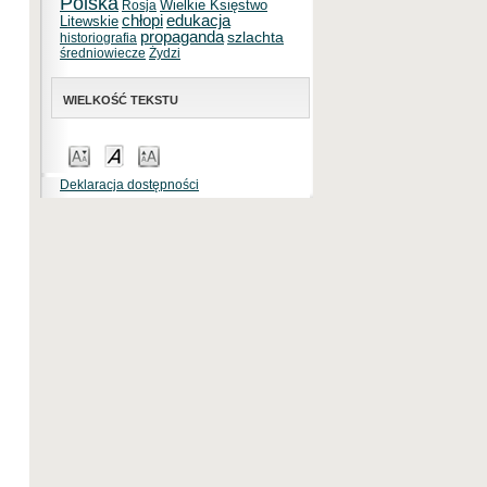
Polska
Wielkie Księstwo
Rosja
chłopi
edukacja
Litewskie
propaganda
szlachta
historiografia
średniowiecze
Żydzi
WIELKOŚĆ TEKSTU
Deklaracja dostępności