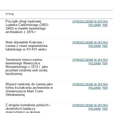
TYTUŁ
Początki drogi naukowej
STRESZCZENIE W JĘZYKU
Ludwika Ćwiklińskiego (1853–
POLSKIM
PDF
1942) w świetle lwowskiego
archiwalium z 1876 r.
Nowi obywatele Krakowa i
STRESZCZENIE W JĘZYKU
Lwowa z miast województwa
POLSKIM
PDF
lubelskiego w XV-XVI wieku
Testament mieszczanina
STRESZCZENIE W JĘZYKU
lwowskiego Wawrzyńca
POLSKIM
PDF
Morawińskiego z 1572 r. jako
przykład ostatniej woli osoby
bezdzietnej
Wyjazd naukowy do Lwowa jako
STRESZCZENIE W JĘZYKU
forma kształcenia archiwistów w
POLSKIM
PDF
Uniwersytecie Marii Curie-
Skłodowskiej
Z dziejów kontaktów polskich i
STRESZCZENIE W JĘZYKU
ukraińskich badaczy
POLSKIM
PDF
starożytności w okresie