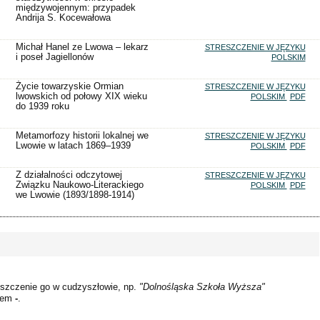
międzywojennym: przypadek
Andrija S. Kocewałowa
Michał Hanel ze Lwowa – lekarz
STRESZCZENIE W JĘZYKU
i poseł Jagiellonów
POLSKIM
Życie towarzyskie Ormian
STRESZCZENIE W JĘZYKU
lwowskich od połowy XIX wieku
POLSKIM
PDF
do 1939 roku
Metamorfozy historii lokalnej we
STRESZCZENIE W JĘZYKU
Lwowie w latach 1869–1939
POLSKIM
PDF
Z działalności odczytowej
STRESZCZENIE W JĘZYKU
Związku Naukowo-Literackiego
POLSKIM
PDF
we Lwowie (1893/1898-1914)
szczenie go w cudzyszłowie, np.
"Dolnośląska Szkoła Wyższa"
kiem
-
.