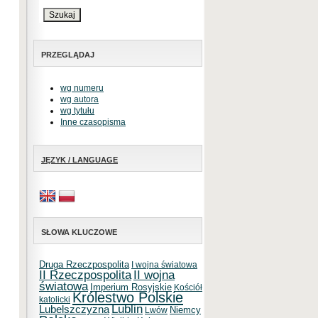
PRZEGLĄDAJ
wg numeru
wg autora
wg tytułu
Inne czasopisma
JĘZYK / LANGUAGE
SŁOWA KLUCZOWE
Druga Rzeczpospolita
I wojna światowa
II Rzeczpospolita
II wojna
światowa
Imperium Rosyjskie
Kościół
Królestwo Polskie
katolicki
Lublin
Lubelszczyzna
Niemcy
Lwów