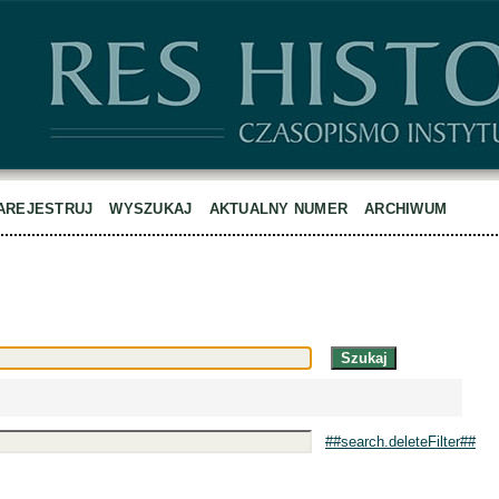
AREJESTRUJ
WYSZUKAJ
AKTUALNY NUMER
ARCHIWUM
##search.deleteFilter##