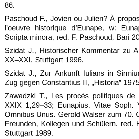
86.
Paschoud F., Jovien ou Julien? À propo
l’oeuvre historique d’Eunape, w: Eun
Scripta minora, red. F. Paschoud, Bari 2
Szidat J., Historischer Kommentar zu 
XX–XXI, Stuttgart 1996.
Szidat J., Zur Ankunft Iulians in Sirm
Zug gegen Constantius II, „Historia” 1975
Zawadzki T., Les procès politiques de
XXIX 1,29–33; Eunapius, Vitae Soph. V
Omnibus Unus. Gerold Walser zum 70. G
Freunden, Kollegen und Schülern, red. H
Stuttgart 1989.