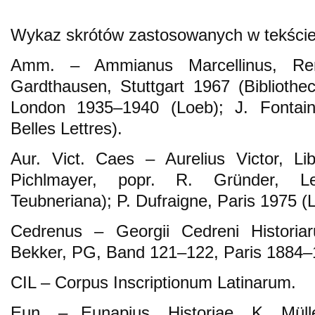
Wykaz skrótów zastosowanych w tekści
Amm. – Ammianus Marcellinus, Re
Gardthausen, Stuttgart 1967 (Bibliothec
London 1935–1940 (Loeb); J. Fontai
Belles Lettres).
Aur. Vict. Caes – Aurelius Victor, Li
Pichlmayer, popr. R. Gründer, Lei
Teubneriana); P. Dufraigne, Paris 1975 (L
Cedrenus – Georgii Cedreni Histori
Bekker, PG, Band 121–122, Paris 1884–
CIL – Corpus Inscriptionum Latinarum.
Eun. – Eunapius, Historiae, K. Müll