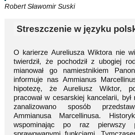
Robert Sławomir Suski
Streszczenie w języku pols
O karierze Aureliusza Wiktora nie 
twierdził, że pochodził z ubogiej ro
mianował go namiestnikiem Panon
informuje nas Ammianus Marcellin
hipotezę, że Aureliusz Wiktor, p
pracował w cesarskiej kancelarii, był
zanalizowano sposób przedstaw
Ammianusa Marcellinusa. Histo
wspominając po raz pierwszy p
sprawowanymi funkcjami. Tymczase