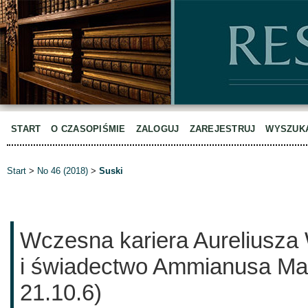
START
O CZASOPIŚMIE
ZALOGUJ
ZAREJESTRUJ
WYSZUK
Start
>
No 46 (2018)
>
Suski
Wczesna kariera Aureliusza 
i świadectwo Ammianusa Ma
21.10.6)