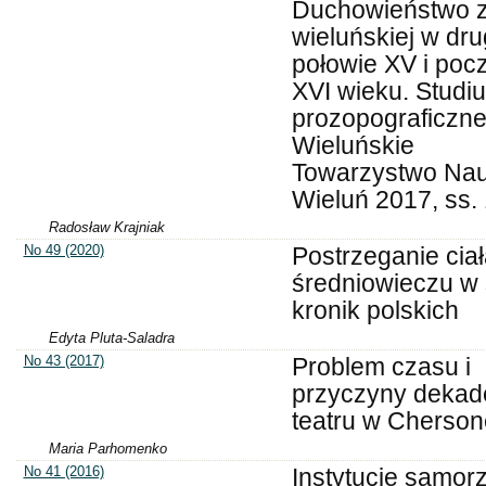
Duchowieństwo z
wieluńskiej w dru
połowie XV i poc
XVI wieku. Studi
prozopograficzne
Wieluńskie
Towarzystwo Na
Wieluń 2017, ss.
Radosław Krajniak
No 49 (2020)
Postrzeganie cia
średniowieczu w 
kronik polskich
Edyta Pluta-Saladra
No 43 (2017)
Problem czasu i
przyczyny dekade
teatru w Cherson
Maria Parhomenko
No 41 (2016)
Instytucje samo