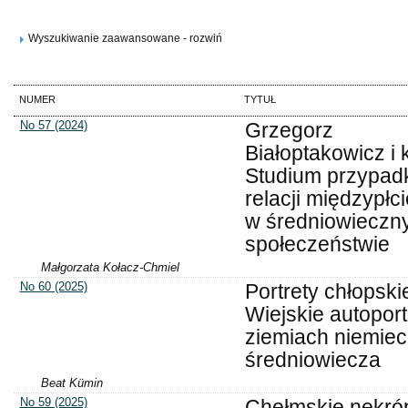
Wyszukiwanie zaawansowane - rozwiń
NUMER
TYTUŁ
No 57 (2024)
Grzegorz
Białoptakowicz i k
Studium przypad
relacji międzypł
w średniowieczn
społeczeństwie
Małgorzata Kołacz-Chmiel
No 60 (2025)
Portrety chłopski
Wiejskie autoport
ziemiach niemiec
średniowiecza
Beat Kümin
No 59 (2025)
Chełmskie nekróp