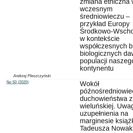
zmiana etniczna
wczesnym
średniowieczu –
przykład Europy
Środkowo-Wscho
w kontekście
współczesnych 
biologicznych d
populacji naszeg
kontynentu
Andrzej Pleszczyński
No 50 (2020)
Wokół
późnośredniowi
duchowieństwa z
wieluńskiej. Uwag
uzupełnienia na
marginesie książ
Tadeusza Nowak