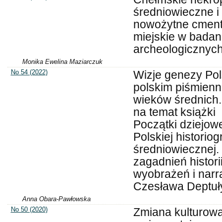
średniowieczne i
nowożytne cment
miejskie w badan
archeologicznyc
Monika Ewelina Maziarczuk
No 54 (2022)
Wizje genezy Pol
polskim piśmienn
wieków średnich
na temat książki
Początki dziejow
Polskiej historiogr
średniowiecznej.
zagadnień historii
wyobrażeń i narra
Czesława Deptuł
Anna Obara-Pawłowska
No 50 (2020)
Zmiana kulturowa