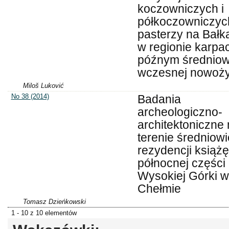
koczowniczych i
półkoczowniczyc
pasterzy na Bałk
w regionie karpa
późnym średniow
wczesnej nowoży
Miloš Luković
No 38 (2014)
Badania
archeologiczno-
architektoniczne
terenie średniow
rezydencji książę
północnej części
Wysokiej Górki w
Chełmie
Tomasz Dzieńkowski
1 - 10 z 10 elementów