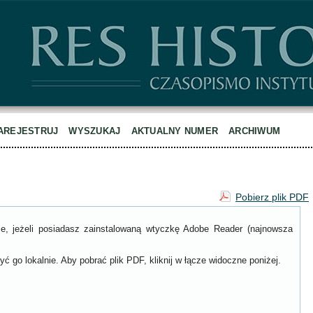
AREJESTRUJ
WYSZUKAJ
AKTUALNY NUMER
ARCHIWUM
Pobierz plik PDF
ce, jeżeli posiadasz zainstalowaną wtyczkę Adobe Reader (najnowsza
ć go lokalnie. Aby pobrać plik PDF, kliknij w łącze widoczne poniżej.