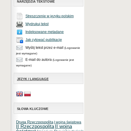
NARZĘDZIA TEKSTOWE
Streszczenie w języku polskim
Wydrukuj tekst
Indeksowane metadane
Jak cytować publikację
Wyślij tekst przez e-mail
(Logowanie
jest wymagane)
E-mail do autora
(Logowanie jest
wymagane)
JĘZYK / LANGUAGE
SŁOWA KLUCZOWE
Druga Rzeczpospolita
I wojna światowa
II Rzeczpospolita
II wojna