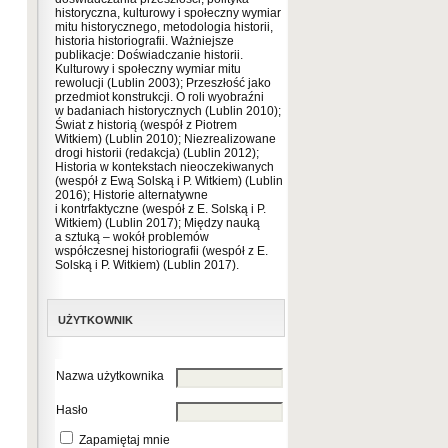
historyczna, kulturowy i społeczny wymiar
mitu historycznego, metodologia historii,
historia historiografii. Ważniejsze
publikacje: Doświadczanie historii.
Kulturowy i społeczny wymiar mitu
rewolucji (Lublin 2003); Przeszłość jako
przedmiot konstrukcji. O roli wyobraźni
w badaniach historycznych (Lublin 2010);
Świat z historią (wespół z Piotrem
Witkiem) (Lublin 2010); Niezrealizowane
drogi historii (redakcja) (Lublin 2012);
Historia w kontekstach nieoczekiwanych
(wespół z Ewą Solską i P. Witkiem) (Lublin
2016); Historie alternatywne
i kontrfaktyczne (wespół z E. Solską i P.
Witkiem) (Lublin 2017); Między nauką
a sztuką – wokół problemów
współczesnej historiografii (wespół z E.
Solską i P. Witkiem) (Lublin 2017).
UŻYTKOWNIK
Nazwa użytkownika
Hasło
Zapamiętaj mnie