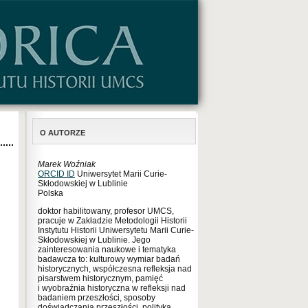
O AUTORZE
Marek Woźniak
ORCID ID
Uniwersytet Marii Curie-
Skłodowskiej w Lublinie
Polska
doktor habilitowany, profesor UMCS,
pracuje w Zakładzie Metodologii Historii
Instytutu Historii Uniwersytetu Marii Curie-
Skłodowskiej w Lublinie. Jego
zainteresowania naukowe i tematyka
badawcza to: kulturowy wymiar badań
historycznych, współczesna refleksja nad
pisarstwem historycznym, pamięć
i wyobraźnia historyczna w refleksji nad
badaniem przeszłości, sposoby
doświadczania przeszłości, polityka